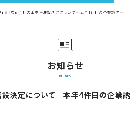
モ山口株式会社の事業所増設決定について―本年4件目の企業誘致―
お知らせ
N
E
W
S
増設決定について―本年4件目の企業