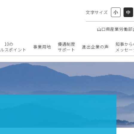
小
中
文字サイズ
山口県産業労働部
10の
優遇制度
知事から
事業用地
進出企業の声
ルスポイント
サポート
メッセー